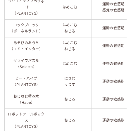
クリエイティブペグボ
運動の敏感期
ード
はめこむ
感覚の敏感期
（PLANTOYS）
ロックブロック
はめこむ
運動の敏感期
（ボーネルランド）
ねじる
あそびのおうち
はめこむ
運動の敏感期
（エド・インター）
ねじる
グライフパズル
はめこむ
運動の敏感期
（Selecta）
ビー・ハイブ
はさむ
運動の敏感期
（PLANTOYS）
うつす
ねじねじ積み木
ねじる
運動の敏感期
（Hape）
ロボットツールボック
ス
ねじる
運動の敏感期
（PLANTOYS）