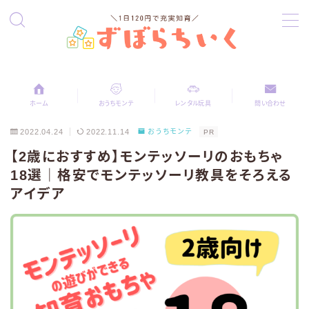
MENU
ホーム
ホーム
おうちモンテ
レンタル玩具
問い合わせ
おうちモンテ
2022.04.24
2022.11.14
おうちモンテ
PR
【2歳におすすめ】モンテッソーリのおもちゃ
レンタルおもちゃ
18選｜格安でモンテッソーリ教具をそろえる
アイデア
And TOYBOX
ChaChaCha
トイサブ！
プロフィール